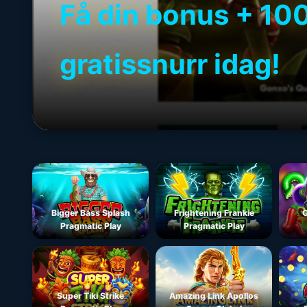
Få din bonus + 10
gratissnurr idag!
Bigger Bass Splash
Frightening Frankie
G
Pragmatic Play
Pragmatic Play
Super Tiki Strike
Amazing Link Apollos