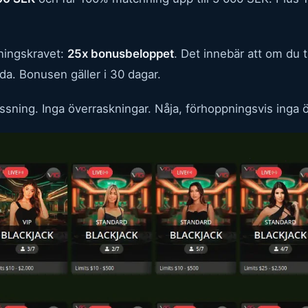
tningskravet:
25x bonusbeloppet
. Det innebär att om du
a. Bonusen gäller i 30 dagar.
n gissning. Inga överraskningar. Nåja, förhoppningsvis inga