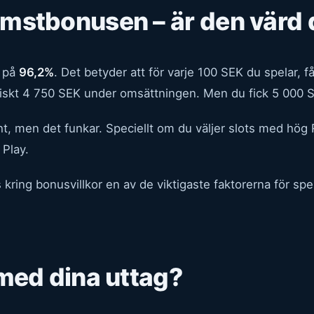
mstbonusen – är den värd 
r på
96,2%
. Det betyder att för varje 100 SEK du spelar, få
iskt 4 750 SEK under omsättningen. Men du fick 5 000 SE
ight, men det funkar. Speciellt om du väljer slots med hö
 Play.
 kring bonusvillkor en av de viktigaste faktorerna för sp
med dina uttag?