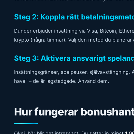
Steg 2: Koppla rätt betalningsmet
Dunder erbjuder insättning via Visa, Bitcoin, Ethe
krypto (några timmar). Välj den metod du planerar 
Steg 3: Aktivera ansvarigt spela
Insättningsgränser, spelpauser, självavstängning. Al
have" – de är lagstadgade. Använd dem.
Hur fungerar bonushante
Okej, här blir det intressant. Du sätter in minst
1 0