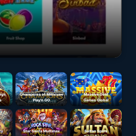
ngs
Champions of Mithrune
Massive Gold
s
Play'n GO
Games Global
zy
Star Santa Multimax
Sultan Spins