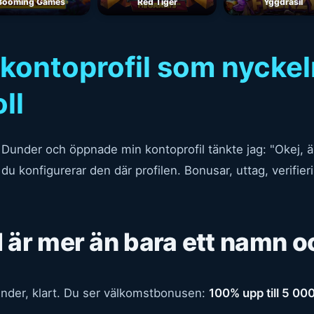
Booming Games
Red Tiger
Yggdrasil
kontoprofil som nyckeln
ll
å Dunder och öppnade min kontoprofil tänkte jag: "Okej, 
u konfigurerar den där profilen. Bonusar, uttag, verifiering
l är mer än bara ett namn 
kunder, klart. Du ser välkomstbonusen:
100% upp till 5 00