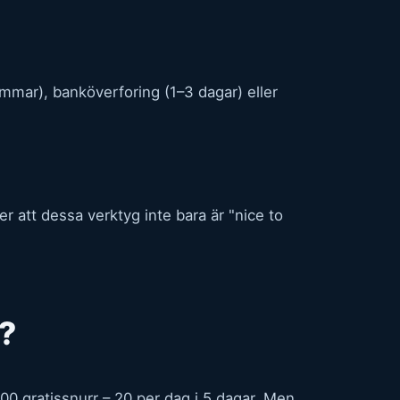
mmar), banköverforing (1–3 dagar) eller
er att dessa verktyg inte bara är "nice to
?
00 gratissnurr – 20 per dag i 5 dagar. Men